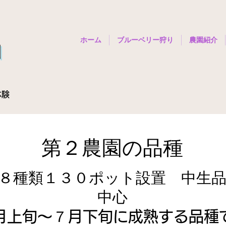
ホーム
ブルーベリー狩り
農園紹介
園
体験
第２農園の品種
８種類１３０ポット設置 中生
中心
７月上旬～７月下旬に成熟する品種