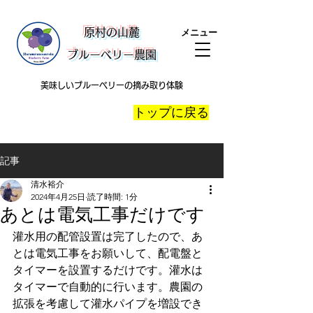
​原村の山麓
メニュー
ブルーベリー農園
美味しいブルーベリーの摘み取り体験
​トップに戻る
記事
清水裕介
2024年4月25日
読了時間: 1分
あとは電気工事だけです
灌水用の配管設置は完了したので、あ
とは電気工事をお願いして、配電盤と
タイマーを設置するだけです。灌水は
タイマーで自動的に行います。農園の
拡張を考慮して灌水パイプを増設でき