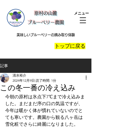
​原村の山麓
メニュー
ブルーベリー農園
美味しいブルーベリーの摘み取り体験
​トップに戻る
記事
清水裕介
2024年12月9日
読了時間: 1分
この冬一番の冷え込み
今朝の原村は氷点下7℃まで冷え込みま
した。まだまだ序の口の気温ですが、
今年は暖かく体が慣れていないのでと
ても寒いです。農園から観る八ヶ岳は
雪化粧でさらに綺麗になりました。