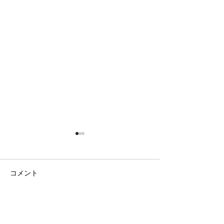
コメント
日の出の農園
ラベンダー畑と八ヶ岳
コメントを追加…