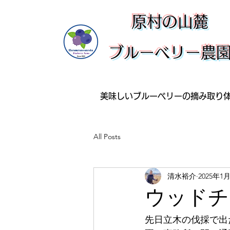
​原村の山麓
ブルーベリー農
美味しいブルーベリーの摘み取り
All Posts
清水裕介
2025年1
ウッドチ
先日立木の伐採で出