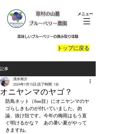
​原村の山麓
メニュー
ブルーベリー農園
美味しいブルーベリーの摘み取り体験
​トップに戻る
記事
清水裕介
2024年7月15日
読了時間: 1分
オニヤンマのヤゴ？
防鳥ネット（8㎜目）にオニヤンマのヤ
ゴらしきものが付いていました。勿
論、抜け殻です。今年の梅雨はもう直
ぐ明けるかな？　あの暑い夏がやって
きますね。