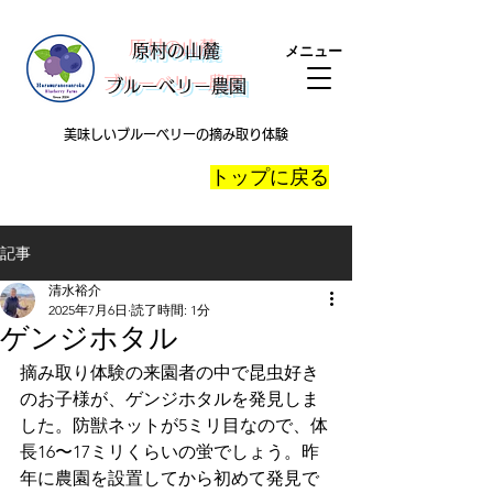
​原村の山麓
メニュー
ブルーベリー農園
美味しいブルーベリーの摘み取り体験
​トップに戻る
記事
清水裕介
2025年7月6日
読了時間: 1分
ゲンジホタル
摘み取り体験の来園者の中で昆虫好き
のお子様が、ゲンジホタルを発見しま
した。防獣ネットが5ミリ目なので、体
長16〜17ミリくらいの蛍でしょう。昨
年に農園を設置してから初めて発見で