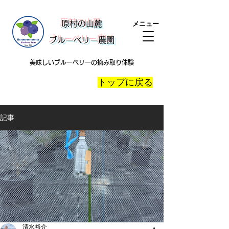
​原村の山麓
メニュー
ブルーベリー農園
美味しいブルーベリーの摘み取り体験
​トップに戻る
記事
清水裕介