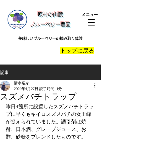
​原村の山麓
メニュー
ブルーベリー農園
美味しいブルーベリーの摘み取り体験
​トップに戻る
記事
清水裕介
2024年4月27日
読了時間: 1分
スズメバチトラップ
昨日4箇所に設置したスズメバチトラッ
プに早くもキイロスズメバチの女王蜂
が捉えられていました。誘引剤は焼
酎、日本酒、グレープジュース、お
酢、砂糖をブレンドしたものです。