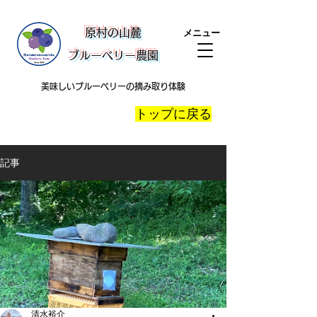
​原村の山麓
メニュー
ブルーベリー農園
美味しいブルーベリーの摘み取り体験
​トップに戻る
記事
清水裕介