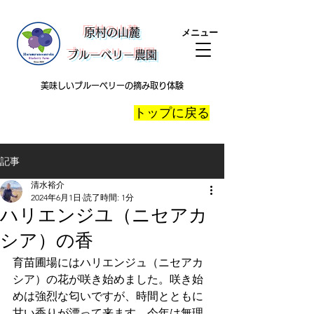
​原村の山麓
メニュー
ブルーベリー農園
美味しいブルーベリーの摘み取り体験
​トップに戻る
記事
清水裕介
2024年6月1日
読了時間: 1分
ハリエンジユ（ニセアカ
シア）の香
育苗圃場にはハリエンジュ（ニセアカ
シア）の花が咲き始めました。咲き始
めは強烈な匂いですが、時間とともに
甘い香りが漂って来ます。今年は無理