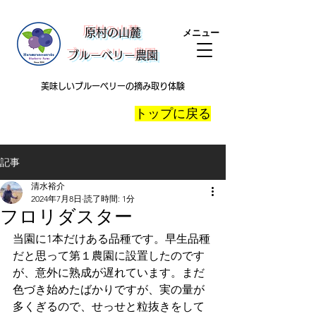
​原村の山麓
メニュー
ブルーベリー農園
美味しいブルーベリーの摘み取り体験
​トップに戻る
記事
清水裕介
2024年7月8日
読了時間: 1分
フロリダスター
当園に1本だけある品種です。早生品種
だと思って第１農園に設置したのです
が、意外に熟成が遅れています。まだ
色づき始めたばかりですが、実の量が
多くぎるので、せっせと粒抜きをして