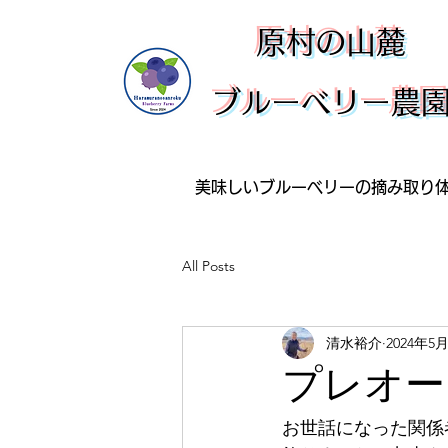
​原村の山麓
ブルーベリー農
美味しいブルーベリーの摘み取り
All Posts
清水裕介
2024年5
プレオー
お世話になった関係