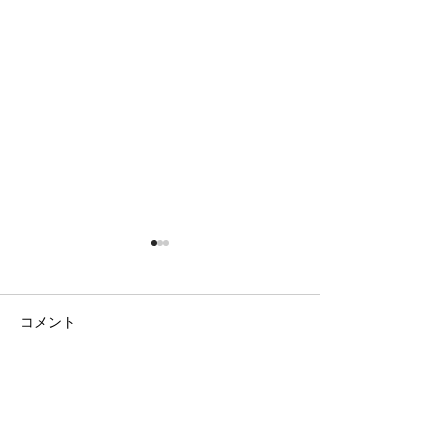
コメント
日の出の農園
ラベンダー畑と八ヶ岳
コメントを追加…