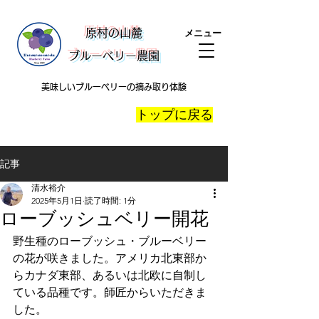
​原村の山麓
メニュー
ブルーベリー農園
美味しいブルーベリーの摘み取り体験
​トップに戻る
記事
清水裕介
2025年5月1日
読了時間: 1分
ローブッシュベリー開花
野生種のローブッシュ・ブルーベリー
の花が咲きました。アメリカ北東部か
らカナダ東部、あるいは北欧に自制し
ている品種です。師匠からいただきま
した。