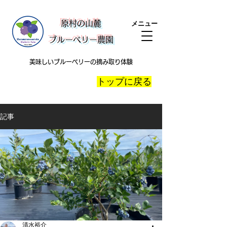
​原村の山麓
メニュー
ブルーベリー農園
美味しいブルーベリーの摘み取り体験
​トップに戻る
記事
清水裕介