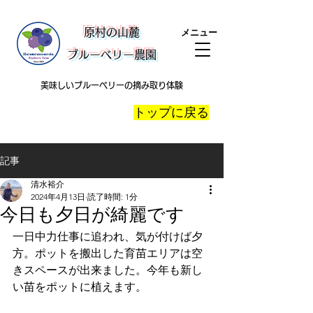
​原村の山麓
メニュー
ブルーベリー農園
美味しいブルーベリーの摘み取り体験
​トップに戻る
記事
清水裕介
2024年4月13日
読了時間: 1分
今日も夕日が綺麗です
一日中力仕事に追われ、気が付けば夕
方。ポットを搬出した育苗エリアは空
きスペースが出来ました。今年も新し
い苗をポットに植えます。