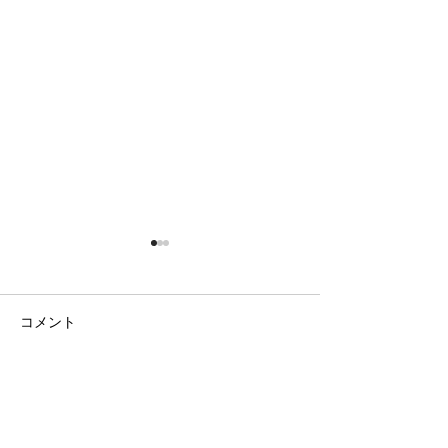
コメント
日の出の農園
ラベンダー畑と八ヶ岳
コメントを追加…