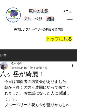
​原村の山麓
メニュー
ブルーベリー農園
美味しいブルーベリーの摘み取り体験
​トップに戻る
記事
清水裕介
2024年5月18日
読了時間: 1分
八ヶ岳が綺麗！
今日は関係者の内覧会がありました。
朝から多くの方々農園にやって来てく
れました。お世話になった人に感謝し
てます。
ブルーベリーの花も今が盛りかもしれ