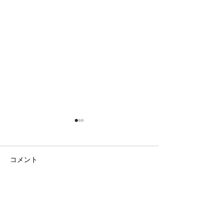
コメント
日の出の農園
ラベンダー畑と八ヶ岳
コメントを追加…