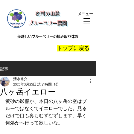
​原村の山麓
メニュー
ブルーベリー農園
美味しいブルーベリーの摘み取り体験
​トップに戻る
記事
清水裕介
2025年3月25日
読了時間: 1分
八ヶ岳イエロー
黄砂の影響か、本日の八ヶ岳の空はブ
ルーではなくてイエローでした。見る
だけで目も鼻もむずむずします。早く
何処かへ行って欲しいな。