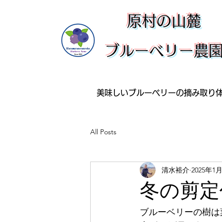
​原村の山麓
ブルーベリー農
美味しいブルーベリーの摘み取り
All Posts
清水裕介
2025年1
冬の剪定
ブルーベリーの樹は