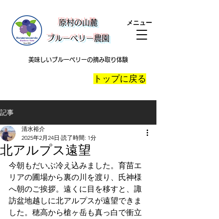
​原村の山麓
メニュー
ブルーベリー農園
美味しいブルーベリーの摘み取り体験
​トップに戻る
記事
清水裕介
2025年2月24日
読了時間: 1分
北アルプス遠望
今朝もだいぶ冷え込みました。育苗エ
リアの圃場から裏の川を渡り、氏神様
へ朝のご挨拶。遠くに目を移すと、諏
訪盆地越しに北アルプスが遠望できま
した。穂高から槍ヶ岳も真っ白で衝立