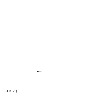
コメント
日の出の農園
まだまだ隠れて