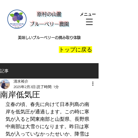
​原村の山麓
メニュー
ブルーベリー農園
美味しいブルーベリーの摘み取り体験
​トップに戻る
記事
清水裕介
2025年2月3日
読了時間: 1分
南岸低気圧
立春の頃、春先に向けて日本列島の南
岸を低気圧が通過します。この時に寒
気が入ると関東南部と山梨県、長野県
中南部は大雪⛄️になります。昨日は寒
気が入っていなかったせいか、降雪は