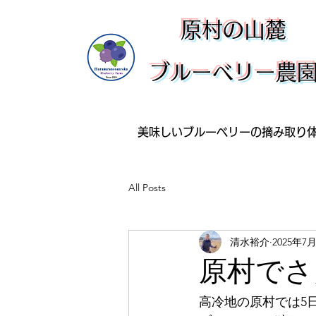
​原村の山麓
ブルーベリー農
美味しいブルーベリーの摘み取り
All Posts
清水裕介
2025年7
原村でさ
高冷地の原村では5