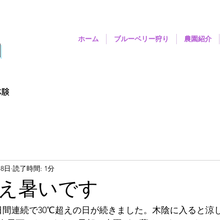
ホーム
ブルーベリー狩り
農園紹介
園
体験
月8日
読了時間: 1分
え暑いです
日間連続で30℃超えの日が続きました。木陰に入ると涼