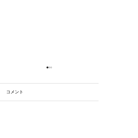
コメント
日の出の農園
まだまだ隠れて
コメントを追加…