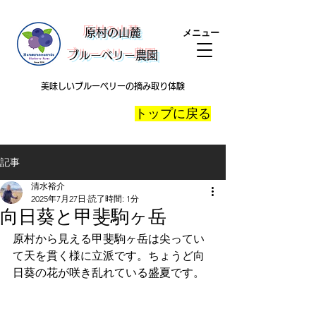
​原村の山麓
メニュー
ブルーベリー農園
美味しいブルーベリーの摘み取り体験
​トップに戻る
記事
清水裕介
2025年7月27日
読了時間: 1分
向日葵と甲斐駒ヶ岳
原村から見える甲斐駒ヶ岳は尖ってい
て天を貫く様に立派です。ちょうど向
日葵の花が咲き乱れている盛夏です。