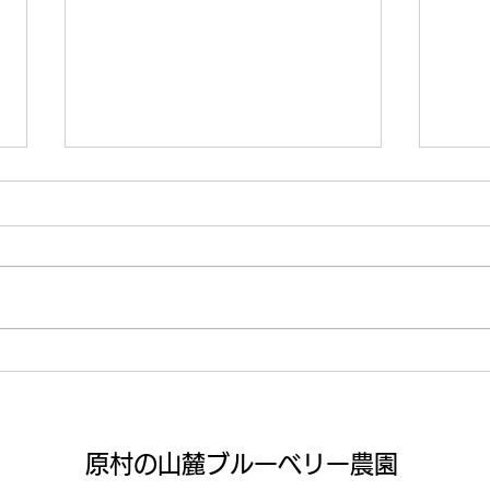
日の出の農園
まだ
​原村の山麓ブルーベリー農園