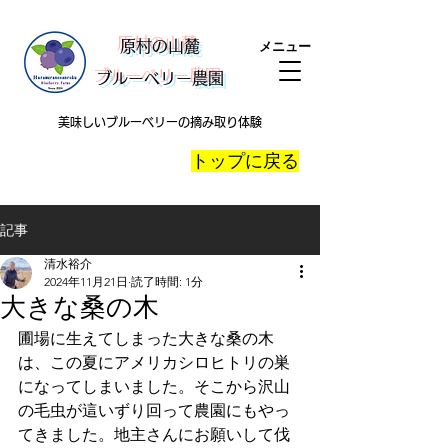
​原村の山麓
メニュー
ブルーベリー農園
美味しいブルーベリーの摘み取り体験
​トップに戻る
記事
清水裕介
2024年11月21日
読了時間: 1分
大きな桑の木
圃場に生えてしまった大きな桑の木
は、この夏にアメリカシロヒトリの巣
になってしまいました。そこから沢山
の毛虫が這いずり回って農園にもやっ
てきました。地主さんにお願いして伐