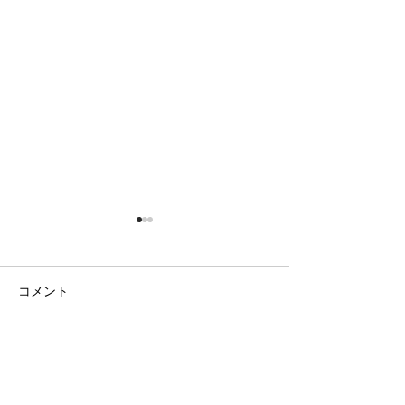
コメント
二期なりの花
ラベンダー畑と
コメントを追加…