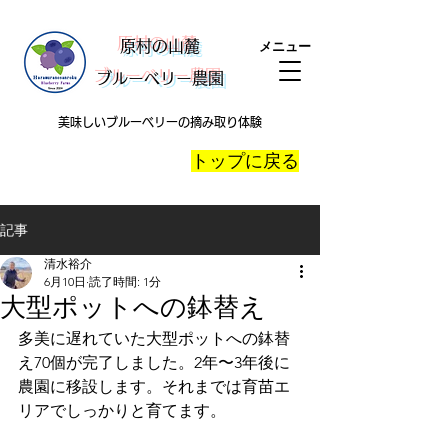
​原村の山麓
メニュー
ブルーベリー農園
美味しいブルーベリーの摘み取り体験
​トップに戻る
記事
清水裕介
6月10日
読了時間: 1分
大型ポットへの鉢替え
多美に遅れていた大型ポットへの鉢替
え70個が完了しました。2年〜3年後に
農園に移設します。それまでは育苗エ
リアでしっかりと育てます。