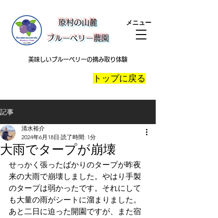
​原村の山麓
メニュー
ブルーベリー農園
美味しいブルーベリーの摘み取り体験
​トップに戻る
記事
清水裕介
2024年6月18日
読了時間: 1分
大雨でタープが崩壊
せっかく張ったばかりのタープが昨夜
来の大雨で崩壊しました。やはり手製
のタープは弱かったです。それにして
も大量の雨がシートに溜まりました。
あと二日に迫った開園ですが、また宿