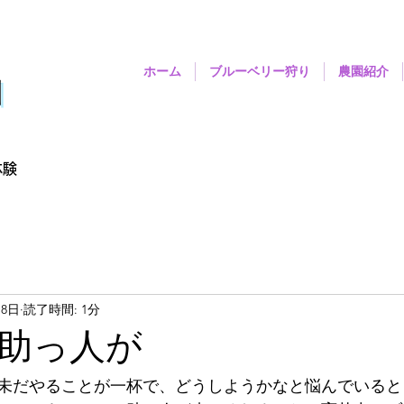
ホーム
ブルーベリー狩り
農園紹介
園
体験
月8日
読了時間: 1分
助っ人が
は未だやることが一杯で、どうしようかなと悩んでいる