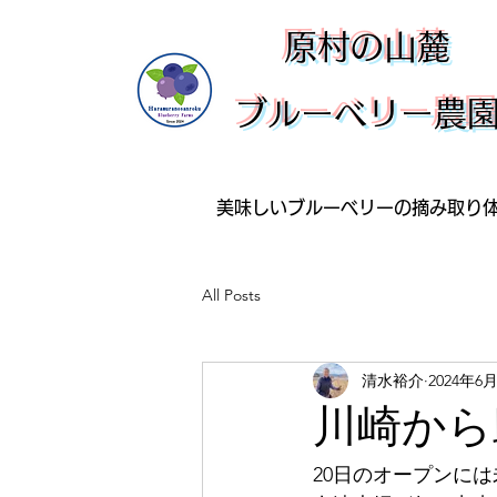
​原村の山麓
ブルーベリー農
美味しいブルーベリーの摘み取り
All Posts
清水裕介
2024年6
川崎から
20日のオープンに