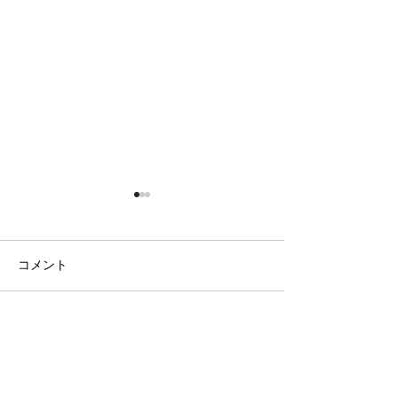
コメント
日の出の農園
ラベンダー畑と八ヶ岳
コメントを追加…