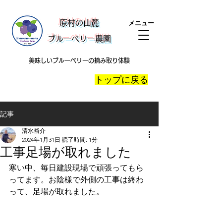
​原村の山麓
メニュー
ブルーベリー農園
美味しいブルーベリーの摘み取り体験
​トップに戻る
記事
清水裕介
2024年1月31日
読了時間: 1分
工事足場が取れました
寒い中、毎日建設現場で頑張ってもら
ってます。お陰様で外側の工事は終わ
って、足場が取れました。