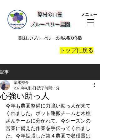
​原村の山麓
メニュー
ブルーベリー農園
美味しいブルーベリーの摘み取り体験
​トップに戻る
記事
清水裕介
2025年4月5日
読了時間: 1分
心強い助っ人
今年も農園整備に力強い助っ人が来て
くれました。ポット運搬チームと木樵
さんチームに分かれて、今シーズンの
営業に備えた作業を手伝ってくれまし
た。今年拡張した第４農園で収穫量は