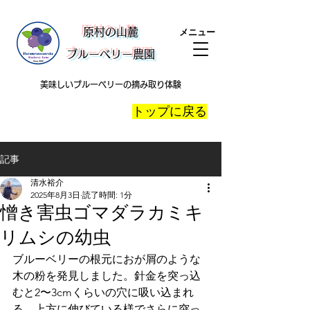
​原村の山麓
メニュー
ブルーベリー農園
美味しいブルーベリーの摘み取り体験
​トップに戻る
記事
清水裕介
2025年8月3日
読了時間: 1分
憎き害虫ゴマダラカミキ
リムシの幼虫
ブルーベリーの根元におが屑のような
木の粉を発見しました。針金を突っ込
むと2〜3cmくらいの穴に吸い込まれ
る。上方に伸びている様でさらに突っ