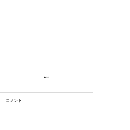
コメント
日の出の農園
まだまだ隠れて
コメントを追加…