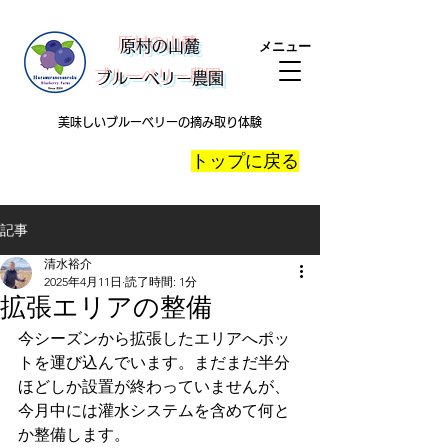
​原村の山麓
メニュー
ブルーベリー農園
美味しいブルーベリーの摘み取り体験
​トップに戻る
記事
清水裕介
2025年4月11日
読了時間: 1分
拡張エリアの整備
今シーズンから拡張したエリアへポッ
トを運び込んでいます。まだまだ半分
ほどしか設置が終わっていませんが、
今月中には灌水システムを含めて何と
か整備します。