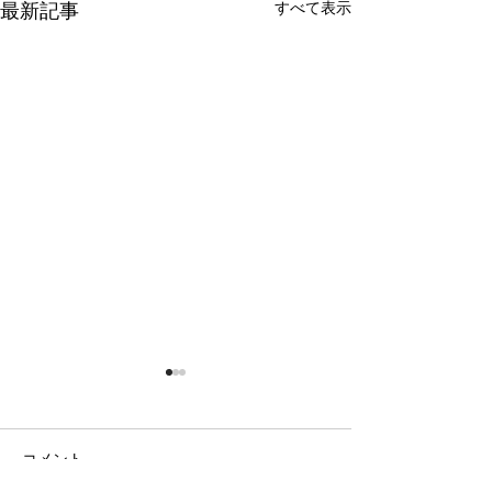
すべて表示
最新記事
コメント
日の出の農園