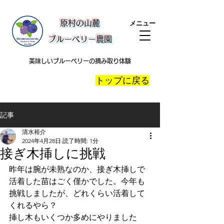
​原村の山麓
メニュー
ブルーベリー農園
美味しいブルーベリーの摘み取り体験
​トップに戻る
記事
清水裕介
2024年4月28日
読了時間: 1分
接ぎ木挿しに挑戦
昨年は腕が未熟なのか、接ぎ木挿しで
活着した苗はごく僅かでした。今年も
挑戦しましたが、どれくらい活着して
くれるやら？
挿し木もいくつか多めにやりました