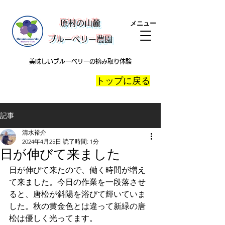
​原村の山麓
メニュー
ブルーベリー農園
美味しいブルーベリーの摘み取り体験
​トップに戻る
記事
清水裕介
2024年4月25日
読了時間: 1分
日が伸びて来ました
日が伸びて来たので、働く時間が増え
て来ました。今日の作業を一段落させ
ると、唐松が斜陽を浴びて輝いていま
した。秋の黄金色とは違って新緑の唐
松は優しく光ってます。