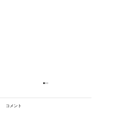
コメント
二期なりの花
ラベンダー畑と