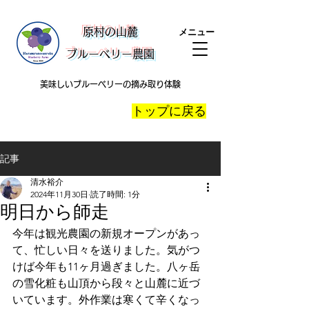
​原村の山麓
メニュー
ブルーベリー農園
美味しいブルーベリーの摘み取り体験
​トップに戻る
記事
清水裕介
2024年11月30日
読了時間: 1分
明日から師走
今年は観光農園の新規オープンがあっ
て、忙しい日々を送りました。気がつ
けば今年も11ヶ月過ぎました。八ヶ岳
の雪化粧も山頂から段々と山麓に近づ
いています。外作業は寒くて辛くなっ