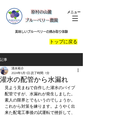
​原村の山麓
メニュー
ブルーベリー農園
美味しいブルーベリーの摘み取り体験
​トップに戻る
記事
清水裕介
2024年5月1日
読了時間: 1分
灌水の配管から水漏れ
見よう見まねで自作した灌水のパイプ
配管ですが、水漏れが発生しました。
素人の限界とでもいうのでしょうか。
これから対策を練ります。ようやく出
来た配電工事後の試運転で挫折して、