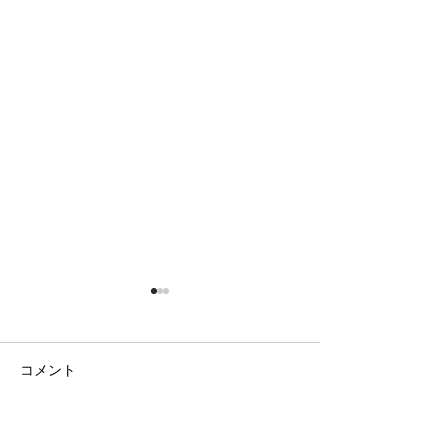
コメント
二期なりの花
ラベンダー畑と