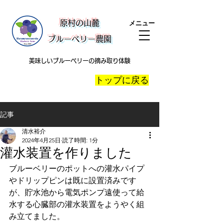
​原村の山麓
メニュー
ブルーベリー農園
美味しいブルーベリーの摘み取り体験
​トップに戻る
記事
清水裕介
2024年4月25日
読了時間: 1分
灌水装置を作りました
ブルーベリーのポットへの灌水パイプ
やドリップピンは既に設置済みです
が、貯水池から電気ポンプ遠使って給
水する心臓部の灌水装置をようやく組
み立てました。