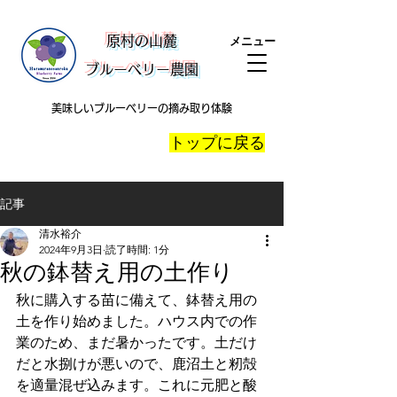
​原村の山麓
メニュー
ブルーベリー農園
美味しいブルーベリーの摘み取り体験
​トップに戻る
記事
清水裕介
2024年9月3日
読了時間: 1分
秋の鉢替え用の土作り
秋に購入する苗に備えて、鉢替え用の
土を作り始めました。ハウス内での作
業のため、まだ暑かったです。土だけ
だと水捌けが悪いので、鹿沼土と籾殻
を適量混ぜ込みます。これに元肥と酸