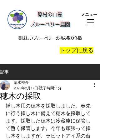
​原村の山麓
メニュー
ブルーベリー農園
美味しいブルーベリーの摘み取り体験
​トップに戻る
記事
清水裕介
2025年2月17日
読了時間: 1分
穂木の採取
挿し木用の穂木を採取しました。春先
に行う挿し木に備えて穂木を採取して
ます。採取した穂木は冷蔵庫に保管し
て暫く保管します。今年も頑張って挿
し木をしますが、ラビットアイ系の台