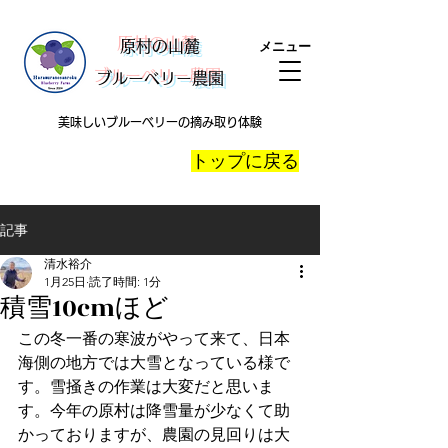
​原村の山麓
メニュー
ブルーベリー農園
美味しいブルーベリーの摘み取り体験
​トップに戻る
記事
清水裕介
1月25日
読了時間: 1分
積雪10cmほど
この冬一番の寒波がやって来て、日本
海側の地方では大雪となっている様で
す。雪掻きの作業は大変だと思いま
す。今年の原村は降雪量が少なくて助
かっておりますが、農園の見回りは大