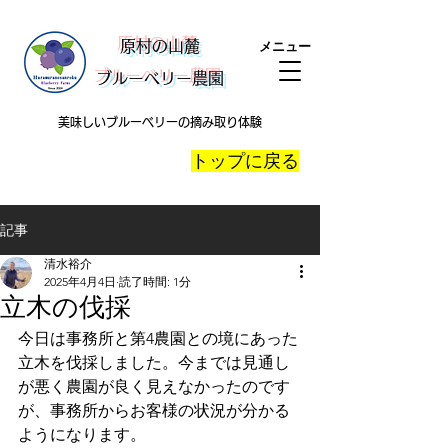
​原村の山麓
メニュー
ブルーベリー農園
美味しいブルーベリーの摘み取り体験
​トップに戻る
記事
清水裕介
2025年4月4日
読了時間: 1分
立木の伐採
今日は事務所と第4農園との境にあった
立木を伐採しました。今までは見通し
が悪く農園が良く見えなかったのです
が、事務所からお客様の状況が分かる
ようになります。