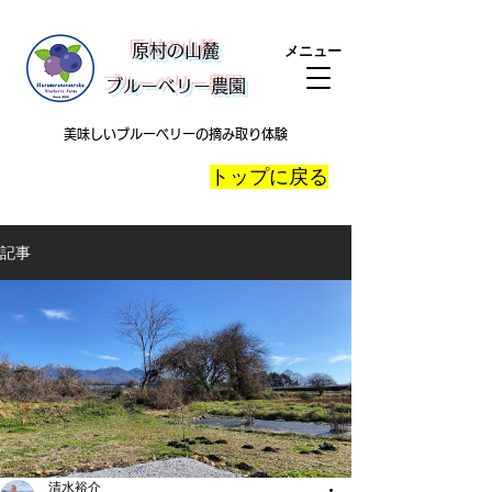
​原村の山麓
メニュー
ブルーベリー農園
美味しいブルーベリーの摘み取り体験
​トップに戻る
記事
清水裕介