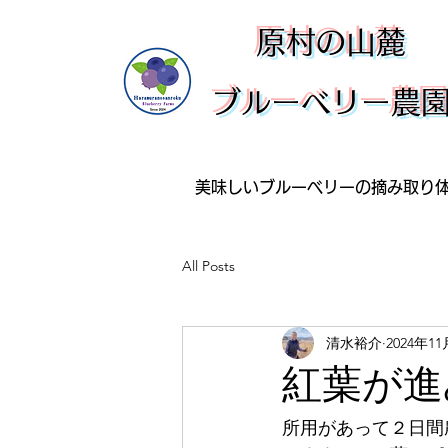
​原村の山麓
ブルーベリー農
美味しいブルーベリーの摘み取り
All Posts
清水裕介
2024年1
紅葉が進
所用があって２日間