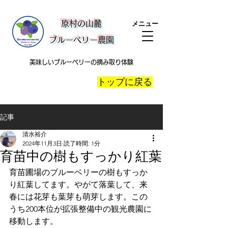
​原村の山麓
メニュー
ブルーベリー農園
美味しいブルーベリーの摘み取り体験
​トップに戻る
記事
清水裕介
2024年11月3日
読了時間: 1分
育苗中の樹もすっかり紅葉
育苗圃場のブルーベリーの樹もすっか
り紅葉してます。やがて落葉して、来
春には花芽も葉芽も萌芽します。この
うち200本位が拡張整備中の観光農園に
移動します。