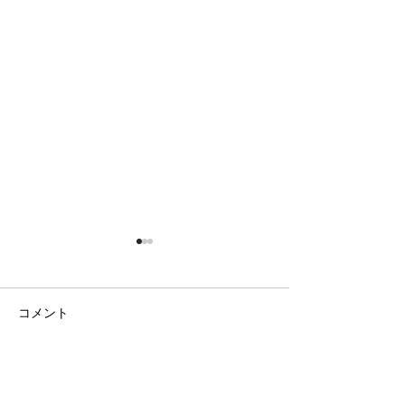
コメント
日の出の農園
まだまだ隠れて
コメントを追加…