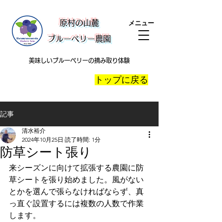
​原村の山麓
メニュー
ブルーベリー農園
美味しいブルーベリーの摘み取り体験
​トップに戻る
記事
清水裕介
2024年10月25日
読了時間: 1分
防草シート張り
来シーズンに向けて拡張する農園に防
草シートを張り始めました。風がない
とかを選んで張らなければならず、真
っ直ぐ設置するには複数の人数で作業
します。