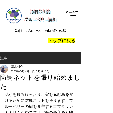
​原村の山麓
メニュー
ブルーベリー農園
美味しいブルーベリーの摘み取り体験
​トップに戻る
記事
清水裕介
2024年5月23日
読了時間: 1分
防鳥ネットを張り始めまし
た
花芽を摘み取ったり、実を啄む鳥を避
けるために防鳥ネットを張ります。ブ
ルーベリーの樹を食害するゴマダラカ
ミキリムシやスズメバチの侵入をも防