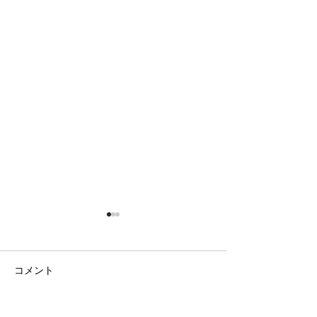
コメント
日の出の農園
ラベンダー畑と八ヶ岳