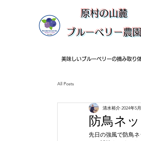
​原村の山麓
ブルーベリー農
美味しいブルーベリーの摘み取り
All Posts
清水裕介
2024年5
防鳥ネッ
先日の強風で防鳥ネ