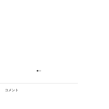
コメント
二期なりの花
ラベンダー畑と