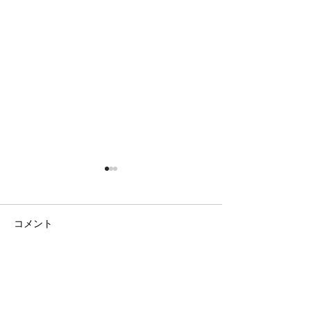
コメント
日の出の農園
ラベンダー畑と八ヶ岳
コメントを追加…