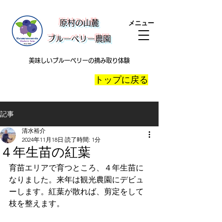
​原村の山麓
メニュー
ブルーベリー農園
美味しいブルーベリーの摘み取り体験
​トップに戻る
記事
清水裕介
2024年11月18日
読了時間: 1分
４年生苗の紅葉
育苗エリアで育つところ、４年生苗に
なりました。来年は観光農園にデビュ
ーします。紅葉が散れば、剪定をして
枝を整えます。