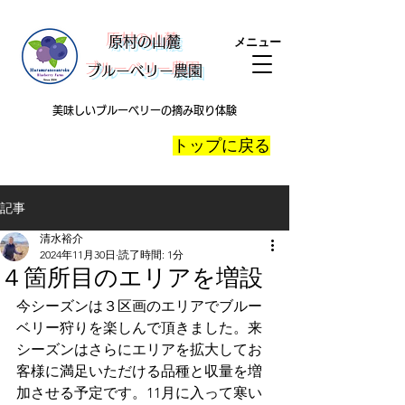
​原村の山麓
メニュー
ブルーベリー農園
美味しいブルーベリーの摘み取り体験
​トップに戻る
記事
清水裕介
2024年11月30日
読了時間: 1分
４箇所目のエリアを増設
今シーズンは３区画のエリアでブルー
ベリー狩りを楽しんで頂きました。来
シーズンはさらにエリアを拡大してお
客様に満足いただける品種と収量を増
加させる予定です。11月に入って寒い